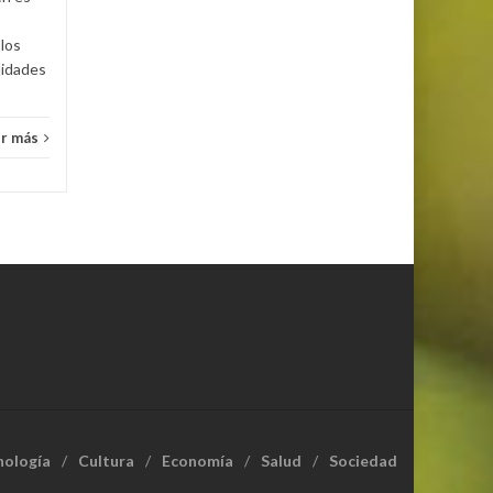
los
lidades
r más
nología
Cultura
Economía
Salud
Sociedad