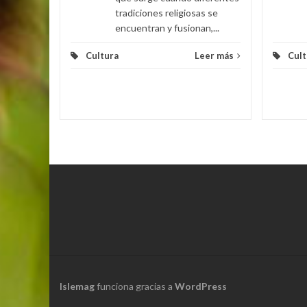
tradiciones religiosas se
encuentran y fusionan,...
Cultura
Leer más
Cult
Islemag
funciona gracias a
WordPress