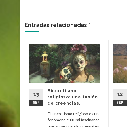
Entradas relacionadas '
 Rock:
 de una
sical
s géneros
yentes
dadero
Sincretismo
que
13
12
religioso: una fusión
...
SEP
de creencias.
SEP
eer más
El sincretismo religioso es un
fenómeno cultural fascinante
que surge cuando diferentes