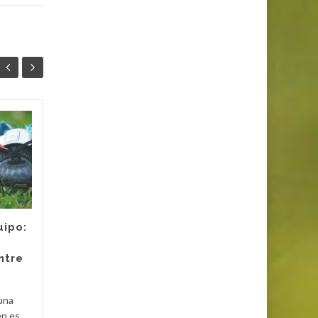
La Guerra entre
26
25
Palestina e Israel:
JUN
¿Cómo entenderla?
JUN
La guerra entre Palestina e
Israel es uno de los
conflictos más prolongados y
uipo:
complejos de la historia
moderna. A continuación,
ntre
te...
Cultu
Cultura
Leer más
 una
én es