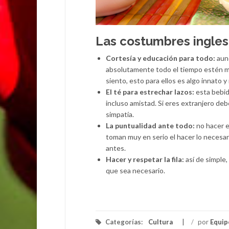
Las costumbres ingles
Cortesía y educación para todo:
aun
absolutamente todo el tiempo estén más
siento, esto para ellos es algo innato
El té para estrechar lazos:
esta bebid
incluso amistad. Si eres extranjero de
simpatía.
La puntualidad ante todo:
no hacer e
toman muy en serio el hacer lo necesari
antes.
Hacer y respetar la fila:
así de simple
que sea necesario.
Categorías:
Cultura
/
por
Equip