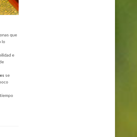
sonas que
 lo
ilidad e
 de
ses
se
 poco
 tiempo