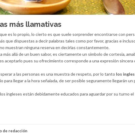
as más llamativas
que es lo propio, lo cierto es que suele sorprender encontrarse con per
 que dispuestas a decir palabras tales como por favor, gracias e incluso
 y no muestran ninguna reserva en decirlas constantemente.
a más allá de un buen sabor, es ciertamente un símbolo de cortesía, amab
bes aceptarlo pues su ofrecimiento corresponde a una expresión sincera
sperar a las personas es una muestra de respeto, por lo tanto
los ingle
o para llegar a la hora señalada, de ser posible seguramente llegarán un
, los ingleses están debidamente educados para aguardar por su turno el
o de redacción