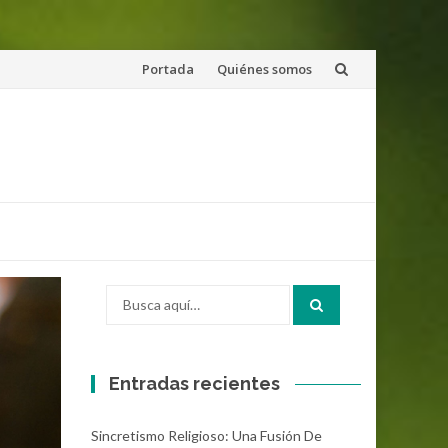
Saltar
Portada
Quiénes somos
al
contenido
Buscar
por:
Entradas recientes
Sincretismo Religioso: Una Fusión De