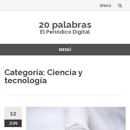
Menú
Saltar
20 palabras
al
El Periódico Digital
contenido
MENÚ
Saltar
al
Categoría:
Ciencia y
contenido
tecnología
12
JUN