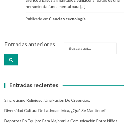
avance a pasos agigantados. Almacenar datos es una
herramienta fundamental para […]
Publicado en:
Ciencia y tecnología
Navegación
Entradas anteriores
Buscar
de
por:
entradas
Entradas recientes
Sincretismo Religioso: Una Fusión De Creencias.
Diversidad Cultura De Latinoamérica, ¿Qué Se Mantiene?
Deportes En Equipo: Para Mejorar La Comunicación Entre Niños