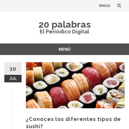
Menú
Saltar
20 palabras
al
El Periódico Digital
contenido
MENÚ
Saltar
al
10
contenido
JUL
¿Conoces los diferentes tipos de
sushi?