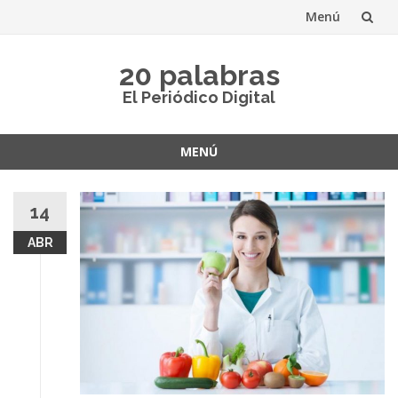
Menú
Saltar
20 palabras
al
El Periódico Digital
contenido
MENÚ
Saltar
al
14
contenido
ABR