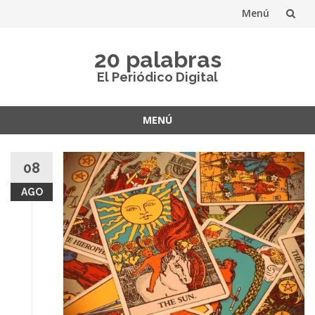
Menú
Saltar
20 palabras
al
El Periódico Digital
contenido
MENÚ
Saltar
al
08
contenido
AGO