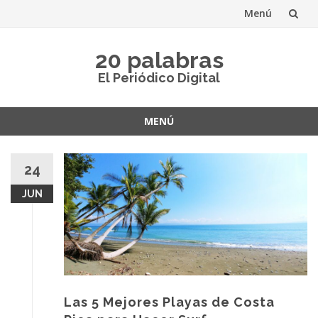
Menú
Saltar
20 palabras
al
El Periódico Digital
contenido
MENÚ
Saltar
al
24
contenido
JUN
Las 5 Mejores Playas de Costa