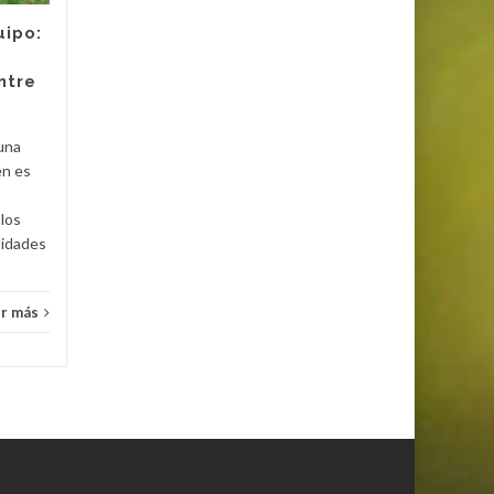
conflictos más prolongados y
uipo:
complejos de la historia
moderna. A continuación,
ntre
te...
Cultu
Cultura
Leer más
 una
én es
los
lidades
r más