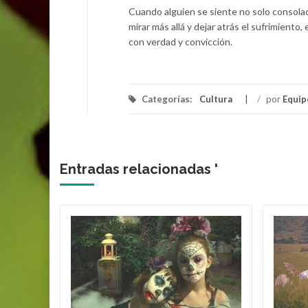
Cuando alguien se siente no solo consola
mirar más allá y dejar atrás el sufrimient
con verdad y convicción.
Categorías:
Cultura
/
por
Equip
Entradas relacionadas '
 Rock:
 de una
sical
s géneros
yentes