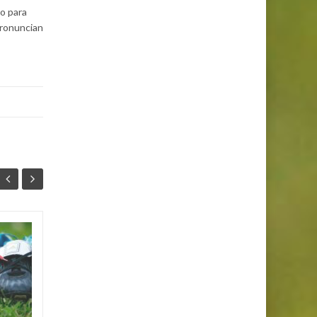
o para
pronuncian
La Guerra entre
26
25
Palestina e Israel:
JUN
¿Cómo entenderla?
JUN
La guerra entre Palestina e
Israel es uno de los