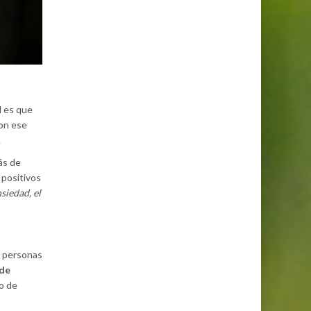
d es que
con ese
.
ás de
 positivos
siedad, el
s personas
 de
po de