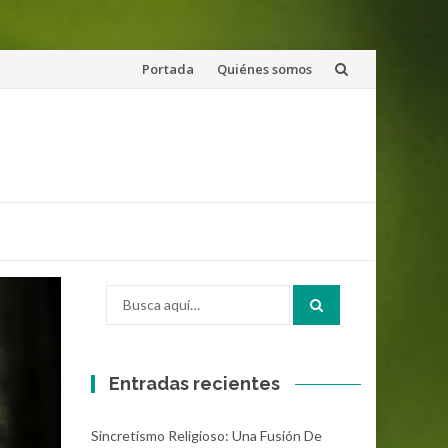
Saltar
Portada
Quiénes somos
al
contenido
Buscar
por:
Entradas recientes
Sincretismo Religioso: Una Fusión De