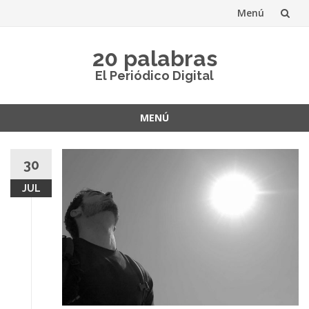
Menú
Saltar
20 palabras
al
El Periódico Digital
contenido
MENÚ
Saltar
al
30
contenido
JUL