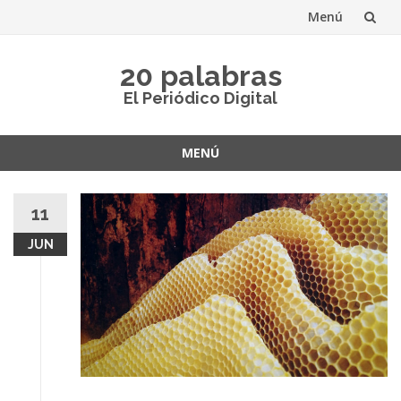
Menú
Saltar
20 palabras
al
El Periódico Digital
contenido
MENÚ
Saltar
al
11
contenido
JUN