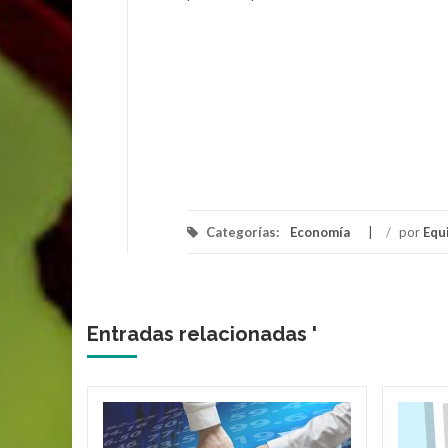
Categorías:
Economía
/
por
Equ
Entradas relacionadas '
roduce