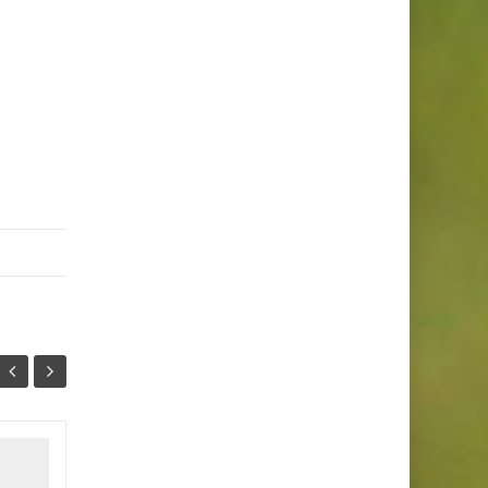
La casa de papel ¿Es
15
15