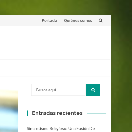
Saltar
Portada
Quiénes somos
al
contenido
Buscar
por:
Entradas recientes
Sincretismo Religioso: Una Fusión De