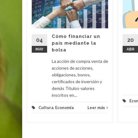
o?
de
utilice
ua. Pues,
sumo se
Cómo financiar un
04
20
país mediante la
MAY
bolsa
ABR
eer más
La acción de compra venta de
acciones de acciones,
obligaciones, bonos,
certificados de inversión y
demás Títulos-valores
inscritos en...
Eco
Cultura
,
Economía
Leer más