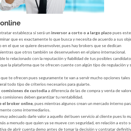
online
tratar establezca si será un
inversor a corto o a largo plazo
pues este 
minar que es exactamente lo que busca y necesita de acuerdo a sus obje
do en el que se quiere desenvolver, pues hay brokers que se dedican
ientras que otros también se desenvuelven en el plano internacional.
le lo relacionado con la reputación y fiabilidad de tus posibles candidato
que la plataforma que te ofrecen cuente con algún tipo de regulación y 
s que te ofrecen pues seguramente te van a servir mucho opciones tale
eral todo tipo de criterios necesarios para guiarte.
s
comisiones de custodia
a diferencia de las de compra y venta de valor
s comisiones deben garantizar tu rentabilidad.
e el broker online
, pues mientras algunos crean un mercado interno par
vamente como intermediarios.
uy adecuado darle valor a aquello del buen servicio al cliente pues lo 
ás a menudo que quien ya se mueve con seguridad, en relación a esto s
tiva de abrir cuenta demo antes de tomar la decisión y contratar definit