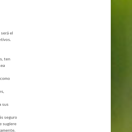
será el
tivos.
s, ten
sea
s como
es,
a sus
más seguro
e sugiere
ivamente.