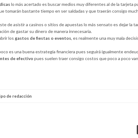
dicas
lo más acertado es buscar medios muy diferentes al de la tarjeta 
ue tomarán bastante tiempo en ser saldadas y que traerán consigo muc
te de asistir a casinos o sitios de apuestas lo más sensato es dejar la ta
tación de gastar su dinero de manera innecesaria.
brir los
gastos de fiestas o eventos
, es realmente una muy mala decisi
oco es una buena estrategia financiera pues seguirá igualmente endeu
ntes de efectivo
pues suelen traer consigo costos que poco a poco va
ipo de redacción