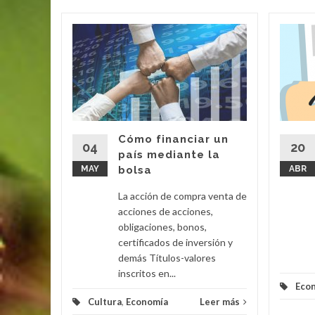
roduce
o?
de
utilice
ua. Pues,
sumo se
Cómo financiar un
04
20
país mediante la
MAY
bolsa
ABR
eer más
La acción de compra venta de
acciones de acciones,
obligaciones, bonos,
certificados de inversión y
demás Títulos-valores
inscritos en...
Eco
Cultura
,
Economía
Leer más