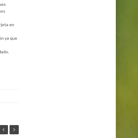
pues
hos
rjeta en
ón ya que
dado.
n