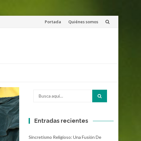
Saltar
Portada
Quiénes somos
al
contenido
Buscar
por:
Entradas recientes
Sincretismo Religioso: Una Fusión De