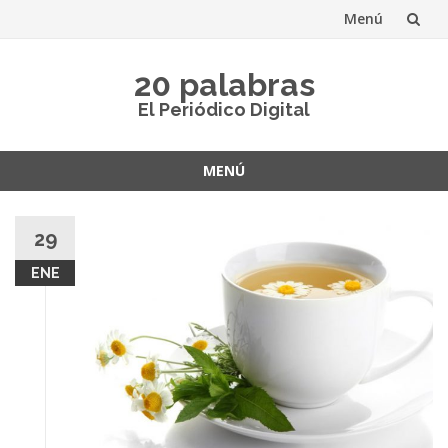
Menú
Saltar
20 palabras
al
El Periódico Digital
contenido
MENÚ
Saltar
al
29
contenido
ENE