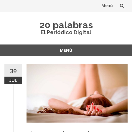
Menú
Saltar
20 palabras
al
El Periódico Digital
contenido
MENÚ
Saltar
al
30
contenido
JUL