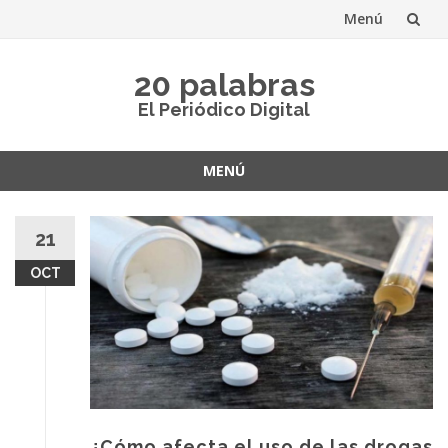
Menú
Saltar
20 palabras
al
El Periódico Digital
contenido
MENÚ
Saltar
al
21
contenido
OCT
¿Cómo afecta el uso de las drogas