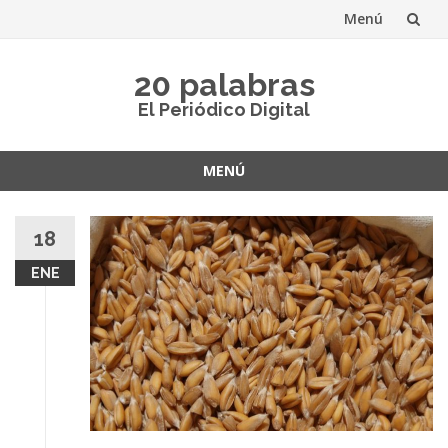
Menú
Saltar
20 palabras
al
El Periódico Digital
contenido
MENÚ
Saltar
al
18
contenido
ENE