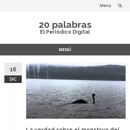
Menú
Saltar
20 palabras
al
El Periódico Digital
contenido
MENÚ
Saltar
al
16
contenido
DIC
La verdad sobre el monstruo del