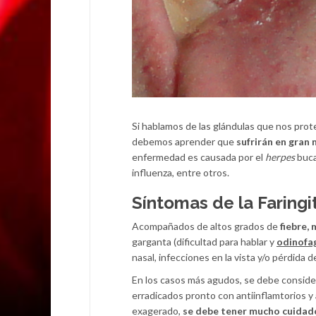
Si hablamos de las glándulas que nos prot
debemos aprender que
sufrirán en gran
enfermedad es causada por el
herpes
buca
influenza, entre otros.
Síntomas de la Faringit
Acompañados de altos grados de
fiebre,
garganta (dificultad para hablar y
odinofag
nasal, infecciones en la vista y/o pérdida d
En los casos más agudos, se debe conside
erradicados pronto con antiinflamtorios y
exagerado,
se debe tener mucho cuidado 