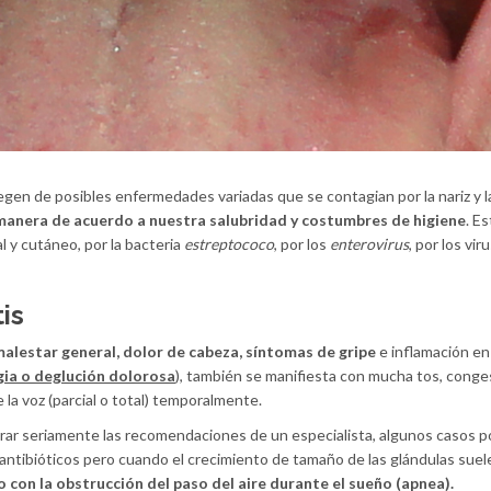
egen de posibles enfermedades variadas que se contagian por la nariz y l
 manera de acuerdo a nuestra salubridad y costumbres de higiene
. Es
l y cutáneo, por la bacteria
estreptococo
, por los
enterovirus
, por los vir
is
 malestar general, dolor de cabeza, síntomas de gripe
e inflamación en 
ia o deglución dolorosa
), también se manifiesta con mucha tos, conge
e la voz (parcial o total) temporalmente.
rar seriamente las recomendaciones de un especialista, algunos casos p
 antibióticos pero cuando el crecimiento de tamaño de las glándulas suel
con la obstrucción del paso del aire durante el sueño (apnea).