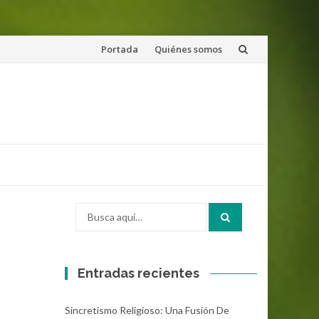
Saltar
Portada
Quiénes somos
al
contenido
Buscar
por:
Entradas recientes
Sincretismo Religioso: Una Fusión De