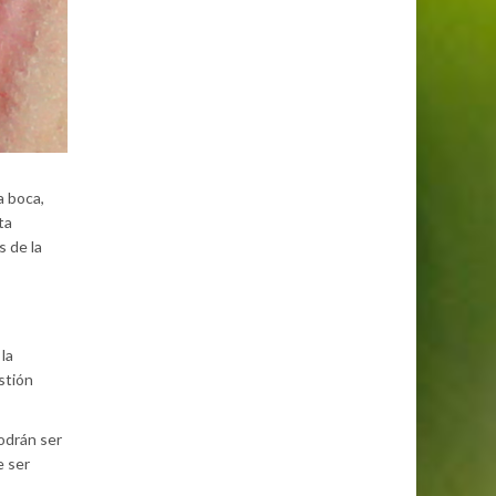
a boca,
ta
us de la
la
stión
odrán ser
e ser