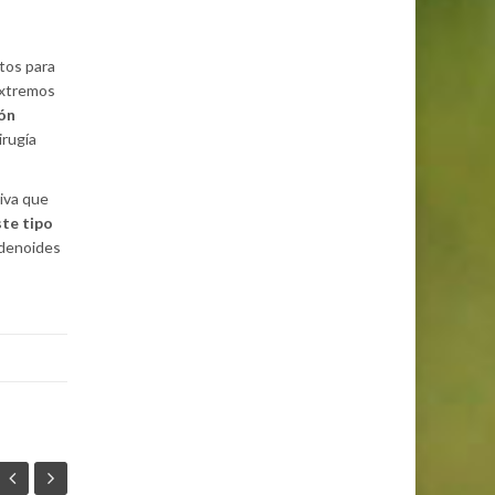
tos para
 extremos
ión
irugía
iva que
te tipo
adenoides