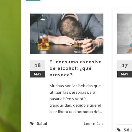
tancia
siva?
dos
 una
nada la
clusiva,
El consumo excesivo
aminas,...
18
17
de alcohol: ¿qué
MAY
provoca?
MAY
eer más
Muchas son las bebidas que
utilizan las personas para
pasarla bien y sentir
tranquilidad, debido a que el
licor libera una hormona del...
Salud
Leer más
Salu