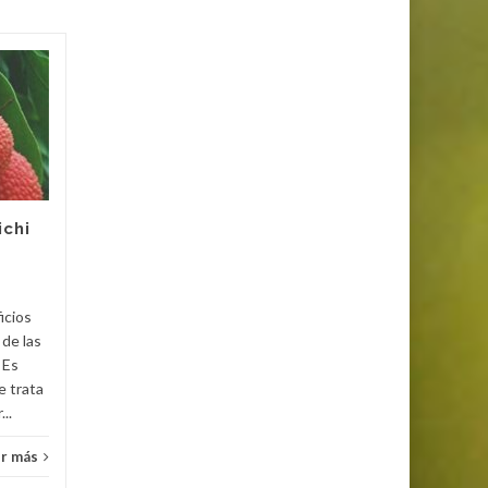
La alimentación
19
18
sana: importancia y
ABR
clasificación
ABR
Los alimentos son las
sustancias que ingerimos
para reparar la pérdida de
ichi
fuerza, la alimentación sana,
variada y balanceada
Salud
favorece la...
icios
Salud
Leer más
 de las
 Es
e trata
..
r más