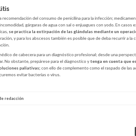
itis
la recomendación del consumo de penicilina para la infección; medicamen
 la incomodidad, gárgaras de agua con sal o enjuagues con yodo. En casos
icas,
se practica la extirpación de las glándulas mediante un operac
ración, y para los abscesos también es posible que de deba recurrir a la c
ación.
 médico de cabecera para un diagnóstico profesional; desde una perspect
ar. No obstante, prepárese para el diagnostico y
tenga en cuenta que es
oluciones paliativas;
con ello de complemento como el raspado de las 
uremos evitar bacterias o virus.
de redacción