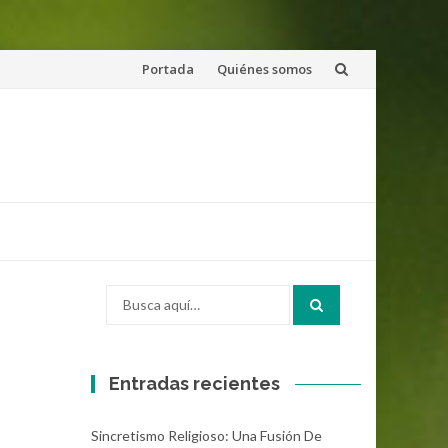
Saltar
Portada
Quiénes somos
al
contenido
Buscar
por:
Entradas recientes
Sincretismo Religioso: Una Fusión De