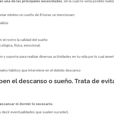
es una de las principales necesidades
, sin la cual no sería posible realiz
 tomar mínimo un sueño de 8 horas se mencionan:
álisis
n el rostro la calidad del sueño
lógica, física, emocional,
 y soporte para realizar diversas actividades en tu vida por lo cual amer
malos hábitos que interviene en el debido descanso
en el descanso o sueño. Trata de evit
escansar ni dormir lo necesario
.
s decir eventualidades que suelen suceder).