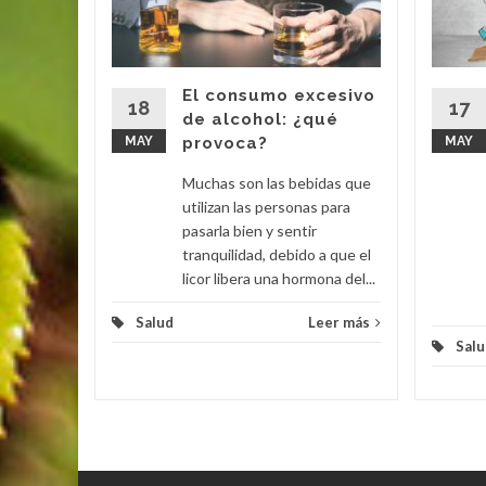
dos
 una
nada la
clusiva,
El consumo excesivo
aminas,...
18
17
de alcohol: ¿qué
MAY
provoca?
MAY
eer más
Muchas son las bebidas que
utilizan las personas para
pasarla bien y sentir
tranquilidad, debido a que el
licor libera una hormona del...
Salud
Leer más
Salu