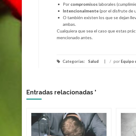
Por
compromisos
laborales (cumplim
Intencionalmente
(por el disfrute de 
O también existen los que se dejan lle
ambas.
Cualquiera que sea el caso que estas práct
mencionado antes.
Categorías:
Salud
/
por
Equipo 
Entradas relacionadas '
tancia
siva?