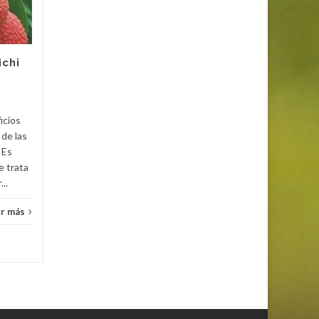
Los alimentos son las
sustancias que ingerimos
para reparar la pérdida de
ichi
fuerza, la alimentación sana,
variada y balanceada
Salud
favorece la...
icios
Salud
Leer más
 de las
 Es
e trata
..
r más