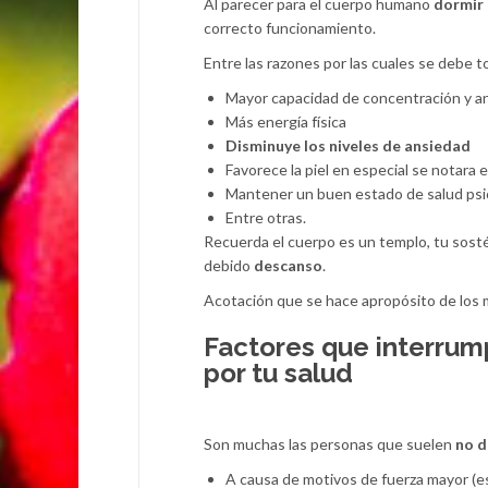
Al parecer para el cuerpo humano
dormir 
correcto funcionamiento.
Entre las razones por las cuales se debe
Mayor capacidad de concentración y an
Más energía física
Disminuye los niveles de ansiedad
Favorece la piel en especial se notara e
Mantener un buen estado de salud psico
Entre otras.
Recuerda el cuerpo es un templo, tu sostén
debido
descanso
.
Acotación que se hace apropósito de los 
Factores que interrump
por tu salud
Son muchas las personas que suelen
no d
A causa de motivos de fuerza mayor (e