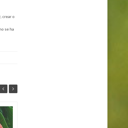
, crear o
mo se ha
La alimentación
19
18
sana: importancia y
ABR
clasificación
ABR