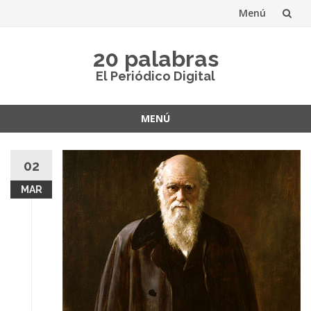
Menú
Saltar
20 palabras
al
El Periódico Digital
contenido
MENÚ
Saltar
al
02
contenido
MAR