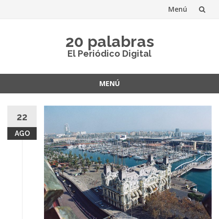
Menú
Saltar
20 palabras
al
El Periódico Digital
contenido
MENÚ
Saltar
al
22
contenido
AGO