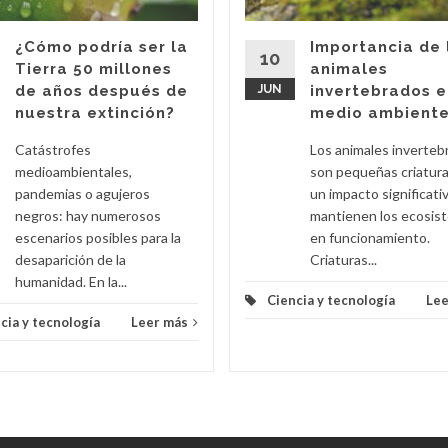
¿Cómo podría ser la
Importancia de 
10
Tierra 50 millones
animales
de años después de
JUN
invertebrados e
nuestra extinción?
medio ambient
Catástrofes
Los animales inverteb
medioambientales,
son pequeñas criatur
pandemias o agujeros
un impacto significati
negros: hay numerosos
mantienen los ecosis
escenarios posibles para la
en funcionamiento.
desaparición de la
Criaturas...
humanidad. En la...
Ciencia y tecnología
Lee
cia y tecnología
Leer más