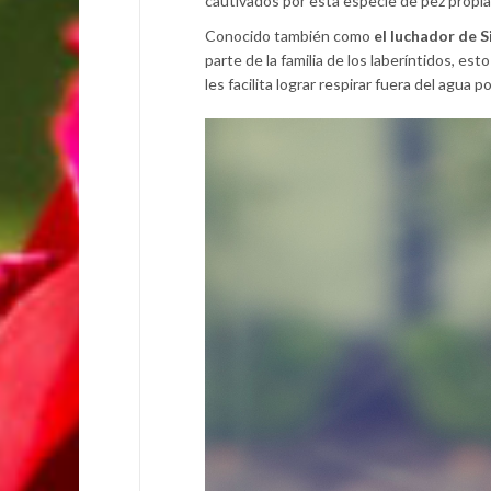
cautivados por esta especie de pez propia
Conocido también como
el luchador de 
parte de la familia de los laberíntidos, e
les facilita lograr respirar fuera del agua