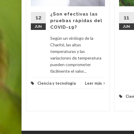
cavando
tos del
¿Son efectivas las
go llena
12
11
pruebas rápidas del
on...
JUN
COVID-19?
JUN
eer más
Según un virólogo de la
Charité, las altas
temperaturas y las
variaciones de temperatura
pueden comprometer
fácilmente el valor...
Ciencia y tecnología
Leer más
Cien