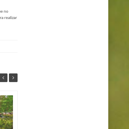
ue no
a realizar
Los animales más
25
25
peligrosos
MAR
MAR
Los animales más mortíferos
del mundo no son los