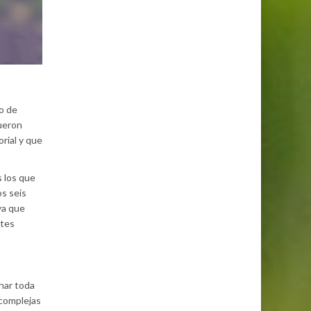
o de
fueron
rial y que
 los que
os seis
ya que
ntes
har toda
 complejas