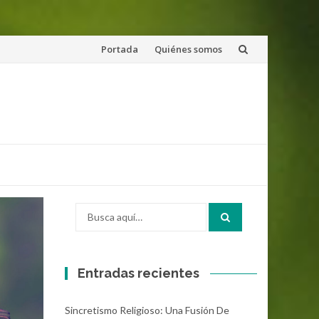
Saltar
Portada
Quiénes somos
al
contenido
Buscar
por:
Entradas recientes
Sincretismo Religioso: Una Fusión De