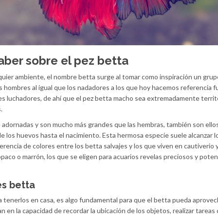
aber sobre el pez betta
quier ambiente, el nombre betta surge al tomar como inspiración un grup
s hombres al igual que los nadadores a los que hoy hacemos referencia 
tes luchadores, de ahí que el pez betta macho sea extremadamente territo
.
 adornadas y son mucho más grandes que las hembras, también son ellos
de los huevos hasta el nacimiento. Esta hermosa especie suele alcanzar l
encia de colores entre los betta salvajes y los que viven en cautiverio 
opaco o marrón, los que se eligen para acuarios revelas preciosos y pote
es betta
 tenerlos en casa, es algo fundamental para que el betta pueda aprovec
an en la capacidad de recordar la ubicación de los objetos, realizar tareas