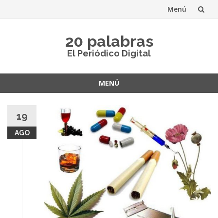
Menú
Saltar
20 palabras
al
El Periódico Digital
contenido
MENÚ
Saltar
al
19
contenido
AGO