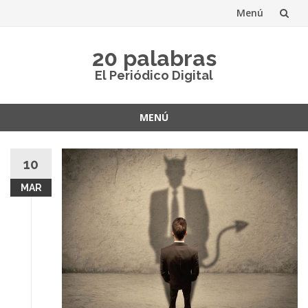
Menú
Saltar
20 palabras
al
El Periódico Digital
contenido
MENÚ
Saltar
al
10
contenido
MAR