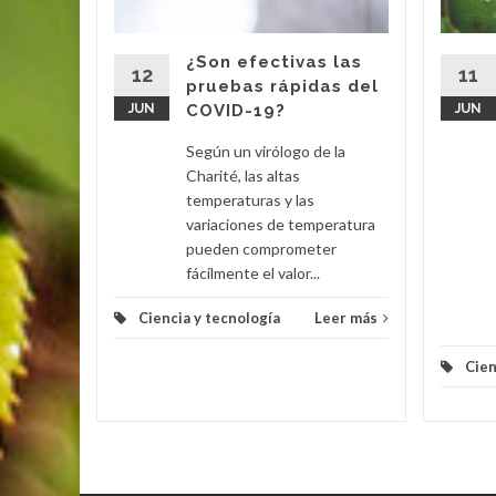
cavando
tos del
¿Son efectivas las
go llena
12
11
pruebas rápidas del
on...
JUN
COVID-19?
JUN
eer más
Según un virólogo de la
Charité, las altas
temperaturas y las
variaciones de temperatura
pueden comprometer
fácilmente el valor...
Ciencia y tecnología
Leer más
Cien