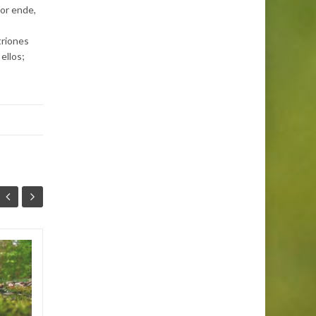
Por ende,
triones
ellos;
Los animales más
25
25
peligrosos
MAR
MAR
Los animales más mortíferos
del mundo no son los