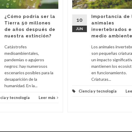
¿Cómo podría ser la
Importancia de 
10
Tierra 50 millones
animales
de años después de
JUN
invertebrados e
nuestra extinción?
medio ambient
Catástrofes
Los animales inverteb
medioambientales,
son pequeñas criatur
pandemias o agujeros
un impacto significati
negros: hay numerosos
mantienen los ecosis
escenarios posibles para la
en funcionamiento.
desaparición de la
Criaturas...
humanidad. En la...
Ciencia y tecnología
Lee
cia y tecnología
Leer más