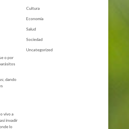
Cultura
Economía
Salud
Sociedad
Uncategorized
se o por
parásitos
rus; dando
es
o vivo a
así invadir
onde lo