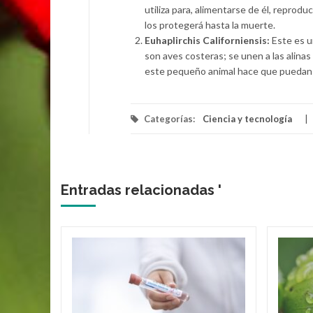
utiliza para, alimentarse de él, reprodu
los protegerá hasta la muerte.
Euhaplirchis Californiensis:
Este es un
son aves costeras; se unen a las alinas 
este pequeño animal hace que puedan 
Categorías:
Ciencia y tecnología
Entradas relacionadas '
s del
ra