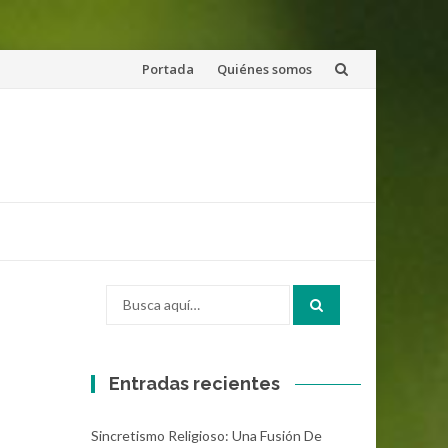
Saltar
Portada
Quiénes somos
al
contenido
Buscar
por:
Entradas recientes
Sincretismo Religioso: Una Fusión De