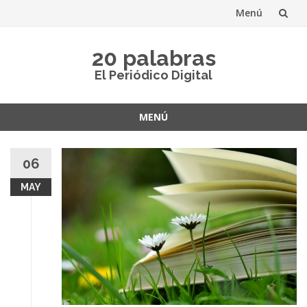
Menú
Saltar
20 palabras
al
El Periódico Digital
contenido
MENÚ
Saltar
al
06
contenido
MAY