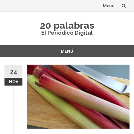
Menú
Saltar
20 palabras
al
El Periódico Digital
contenido
MENÚ
Saltar
al
24
contenido
NOV